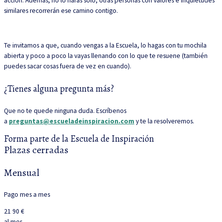
acción. Además; no lo harás solo; otras personas con valores e inquietudes
similares recorrerán ese camino contigo.
Te invitamos a que, cuando vengas a la Escuela, lo hagas con tu mochila
abierta y poco a poco la vayas llenando con lo que te resuene (también
puedes sacar cosas fuera de vez en cuando).
¿Tienes alguna pregunta más?
Que no te quede ninguna duda. Escríbenos
a
preguntas@escueladeinspiracion.com
y te la resolveremos.
Forma parte de la Escuela de Inspiración
Plazas cerradas
Mensual
Pago mes a mes
21
90 €
al mes