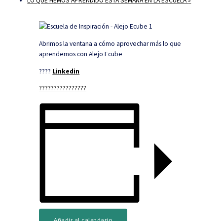
LO QUE HEMOS APRENDIDO ESTA SEMANA EN LA ESCUELA
»
Abrimos la ventana a cómo aprovechar más lo que
aprendemos con Alejo Ecube
????
Linkedin
????
????
????
????
Añadir al calendario