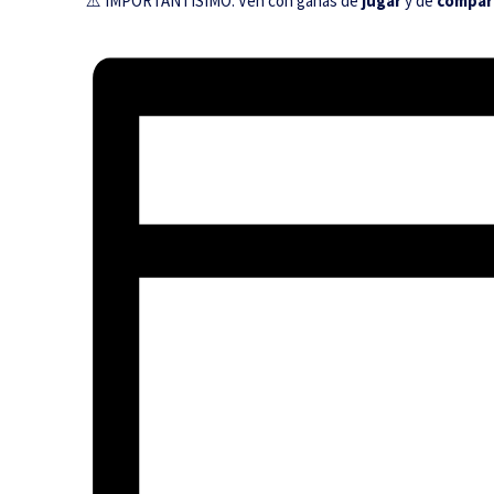
⚠️ IMPORTANTÍSIMO: Ven con ganas de
jugar
y de
compar