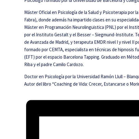
Psicólogo formado por la Universidad de Barcelona y colegi
Máster Oficial en Psicología de la Salud y Psicoterapia po
Fabra), donde además ha impartido clases en su especialida
Máster en Programación Neurolinguistica (PNL) por el Inst
por el Instituto Gestalt y el Besser – Siegmund-Institute. 
de Avanzada de Madrid, y terapeuta EMDR nivel I y nivel II 
formado por CEMTA, especialista en técnicas de hipnosis 
(EFT) por el espacio Barcelona Tapping. Graduado en Métod
Riba y el padre Camilo Cardozo.
Doctor en Psicología por la Universidad Ramón Llull – Blanq
Autor del libro “Coaching de Vida: Crecer, Estancarse o Mori