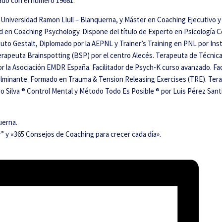
ado con el número 19681.
r la Universidad Ramon Llull – Blanquerna, y Máster en Coaching Ejecutiv
d en Coaching Psychology. Dispone del título de Experto en Psicología 
ituto Gestalt, Diplomado por la AEPNL y Trainer’s Training en PNL por I
Terapeuta Brainspotting (BSP) por el centro Alecés. Terapeuta de Técnica
por la Asociación EMDR España. Facilitador de Psych-K curso avanzado. F
fulminante. Formado en Trauma & Tension Releasing Exercises (TRE). T
o Silva ® Control Mental y Método Todo Es Posible ® por Luis Pérez San
uerna.
r” y «365 Consejos de Coaching para crecer cada día».