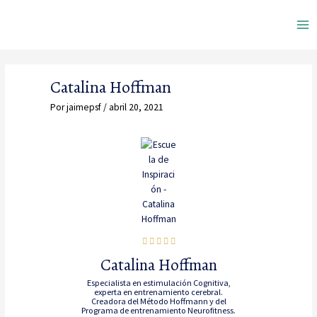
Ir
Ma
al
contenido
Me
Catalina Hoffman
Por
jaimepsf
/
abril 20, 2021
Catalina Hoffman
Especialista en estimulación Cognitiva,
experta en entrenamiento cerebral.
Creadora del Método Hoffmann y del
Programa de entrenamiento Neurofitness.