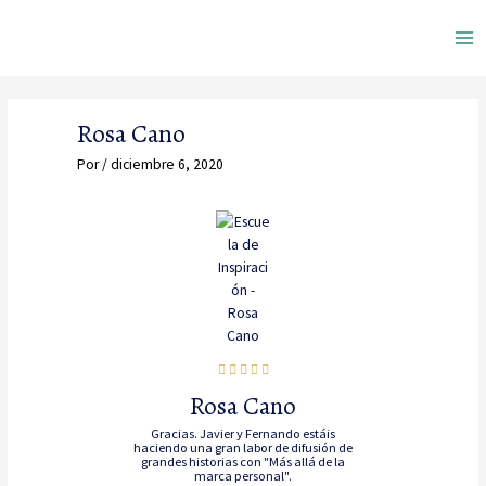
Ir
Ma
al
contenido
Me
Rosa Cano
Por
/
diciembre 6, 2020
Rosa Cano
Gracias. Javier y Fernando estáis
haciendo una gran labor de difusión de
grandes historias con "Más allá de la
marca personal".