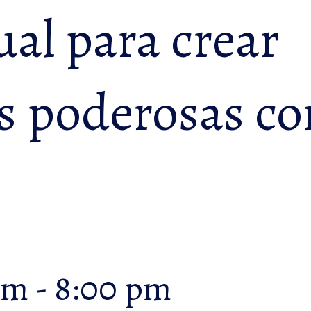
ual para crear
s poderosas co
pm
-
8:00 pm