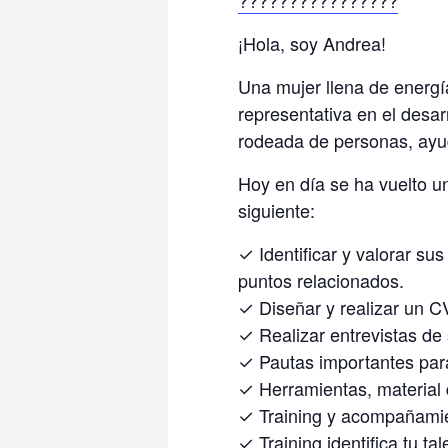
????
????
????
????
¡Hola, soy Andrea!
Una mujer llena de energí
representativa en el desar
rodeada de personas, ayud
Hoy en día se ha vuelto u
siguiente:
✓ Identificar y valorar su
puntos relacionados.
✓ Diseñar y realizar un CV
✓ Realizar entrevistas de
✓ Pautas importantes para
✓ Herramientas, material
✓ Training y acompañamien
✓ Training identifica tu ta