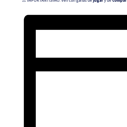
⚠️ IMPORTANTÍSIMO: Ven con ganas de
jugar
y de
compar