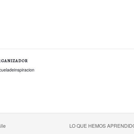
RGANIZADOR
cueladeinspiracion
lle
LO QUE HEMOS APRENDID