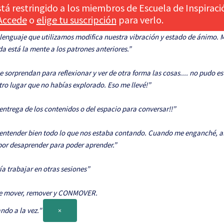
tá restringido a los miembros de Escuela de Inspiraci
Accede
o
elige tu suscripción
para verlo.
enguaje que utilizamos modifica nuestra vibración y estado de ánimo. 
 está la mente a los patrones anteriores.”
orprendan para reflexionar y ver de otra forma las cosas.... no pudo est
otro lugar que no habías explorado. Eso me llevé!”
entrega de los contenidos o del espacio para conversar!!”
 entender bien todo lo que nos estaba contando. Cuando me enganché, al 
por desaprender para poder aprender.”
a trabajar en otras sesiones”
n de mover, remover y CONMOVER.
do a la vez."
×