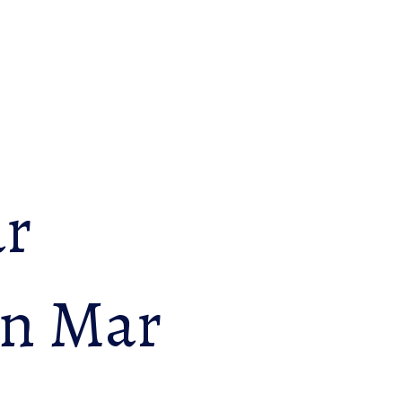
ar
on Mar