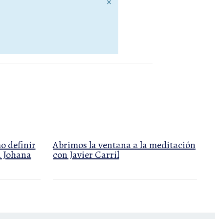
×
o definir
Abrimos la ventana a la meditación
n Johana
con Javier Carril