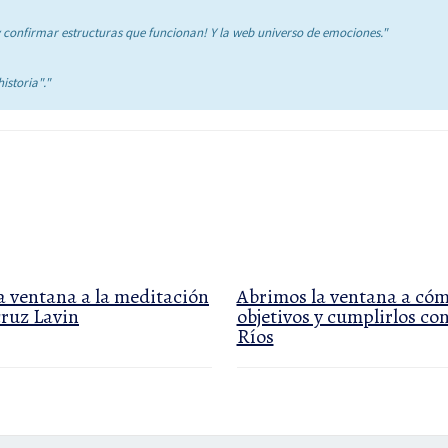
 confirmar estructuras que funcionan! Y la web universo de emociones."
istoria"."
a ventana a la meditación
Abrimos la ventana a cóm
ruz Lavin
objetivos y cumplirlos co
Ríos