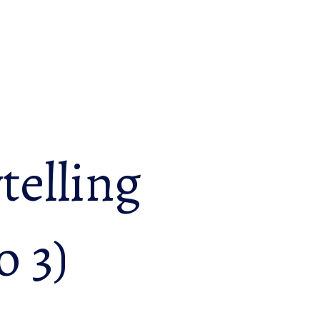
telling
o 3)