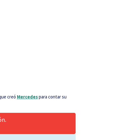
 que creó
Mercedes
para contar su
ón.