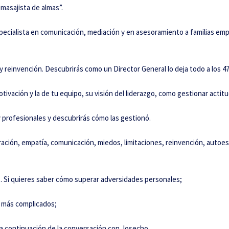
l masajista de almas”.
specialista en comunicación, mediación y en asesoramiento a familias em
reinvención. Descubrirás como un Director General lo deja todo a los 47
tivación y la de tu equipo, su visión del liderazgo, como gestionar actitu
 profesionales y descubrirás cómo las gestionó.
ación, empatía, comunicación, miedos, limitaciones, reinvención, autoes
..
Si quieres saber cómo superar adversidades personales;
 más complicados;
a a continuación de la conversación con Josecho.