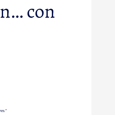
ón… con
es.”