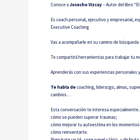
Conoce a
Josecho Vizcay
– Autor del libro “E
Es coach personal, ejecutivo y empresarial, e
Executive Coaching
Vas a acompañarle en su camino de búsqueda y 
Te compartirá herramientas para trabajar tu mo
Aprenderás con sus experiencias personales y
Te habla de
coaching, liderazgo, almas, super
cambios…
Esta conversación te interesa especialmente.
cómo se pueden superar traumas;
cómo mejorar tu autoestima en los momentos
cómo reinventarte.
Prepárate un té, coge papel y lápiz, y disfrut