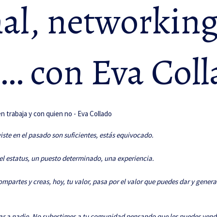
al, networking
o… con Eva Col
uviste en el pasado son suficientes, estás equivocado.
, el estatus, un puesto determinado, una experiencia.
ompartes y creas, hoy, tu valor, pasa por el valor que puedes dar y gene
ar a nadie. No subestimes a tu comunidad pensando que les puedes vender 