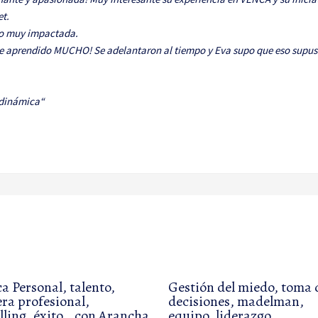
et.
do muy impactada.
 He aprendido MUCHO! Se adelantaron al tiempo y Eva supo que eso supusi
 dinámica“
a Personal, talento,
Gestión del miedo, toma 
era profesional,
decisiones, madelman,
illing, éxito… con Arancha
equipo, liderazgo,