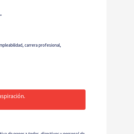
”
pleabilidad, carrera profesional,
spiración.
iva de poner a todos, directivos y personal de