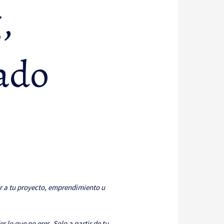
,
lado
rar a tu proyecto, emprendimiento u
lo que no eres. Solo a partir de tu