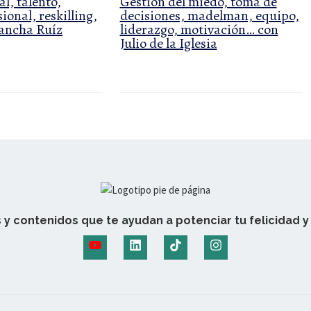
l, talento,
Gestión del miedo, toma de
ional, reskilling,
decisiones, madelman, equipo,
rancha Ruíz
liderazgo, motivación… con
Julio de la Iglesia
 y contenidos que te ayudan a potenciar tu felicidad y 