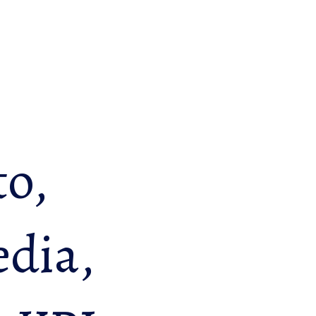
to,
edia,