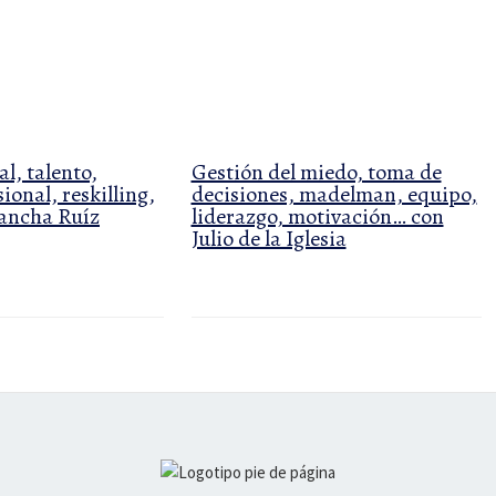
l, talento,
Gestión del miedo, toma de
ional, reskilling,
decisiones, madelman, equipo,
rancha Ruíz
liderazgo, motivación… con
Julio de la Iglesia