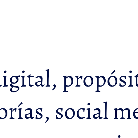
gital, propósi
rías, social m