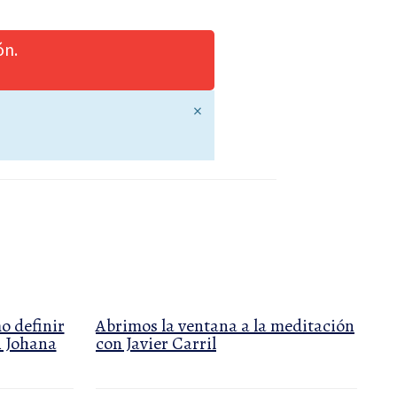
ón.
×
o definir
Abrimos la ventana a la meditación
n Johana
con Javier Carril