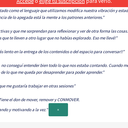
Accede
o
elige tu suscripción
para verlo.
ado como el lenguaje que utilizamos modifica nuestra vibración y esta
cia de lo apegada está la mente a los patrones anteriores.”
vas y que me sorprendan para reflexionar y ver de otra forma las cosas...
s que te lleven a otro lugar que no habías explorado. Eso me llevé!”
s lento en la entrega de los contenidos o del espacio para conversar!!”
, no conseguí entender bien todo lo que nos estaba contando. Cuando me
o de lo que me queda por desaprender para poder aprender.”
que me gustaría trabajar en otras sesiones”
 Tiene el don de mover, remover y CONMOVER.
do y motivando a la vez."
×