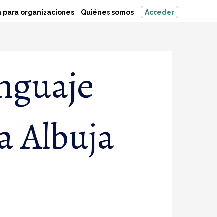
 para organizaciones
Quiénes somos
Acceder
enguaje
a Albuja