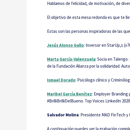
Hablamos de felicidad, de motivación, de dive
El objetivo de esta mesa redonda es que te lle
Estas son las personas inspiradoras de las que
Jesús Alonso Gallo
: Inversor en StarUp,s (x
Marta García-Valenzuela
: Socia en Talengo.
de la Fundación Alianza por la solidaridad. Auto
Ismael Dorado
: Psicólogo clínico y Criminól
Maribel García Benítez
: Employer Branding 
#BrilliBrilliDelBueno. Top Voices LinkedIn 202
Salvador Molina
: Presidente MAD FinTech y 
A continuación puedes ver la grabación compl